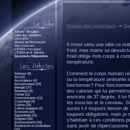
Bureau des rédacteurs
->
Su
Forum - Brouillon
Liste des membres
Livre d'Or
Moteur de Recherche
Il m'est venu une idée ce mati
Nos concours
L'ESRA c'est aussi...
froid, mes mains se dessécha
L'ESRA de B. Werber
froid oblige mon corps à co
Questions fréquentes
température.
Comment le corps humain réagi
Animaux [9]
Art [16]
ou la température ambiante s
Associations [4]
Astrophysique [29]
fonctionner? Pour fonctionne
Biologie [37]
des calories qui lui permettr
Botanique [8]
Chimie [11]
environs de 37 degrés. Il lui 
Communication [12]
Cryptologie [4]
les muscles et le cerveau. Si
Cuisine [33]
aurais t-il toujours besoin d
Culture asiatique [3]
Economie [16]
toujours obligatoire, mais j
Egyptologie [15]
Enigmes [55]
s'habituer à ces conditions 
Environnement [26]
sans avoir de répercussions
Ésotérisme et symbolique
[22]