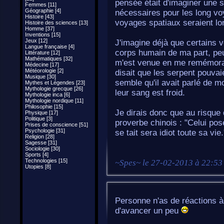
pensée était d'imaginer une s
Femmes [11]
Géographie [4]
nécessaires pour les long voy
Histoire [43]
voyages spatiaux seraient lon
Histoire des sciences [13]
Homme [37]
Inventions [15]
Jeux [12]
J'imagine déjà que certains v
Langue française [4]
corps humain de ma part, peu
Littérature [12]
Mathématiques [32]
m'est venue en me remémorant
Médecine [17]
Météorologie [2]
disait que les serpent pouvai
Musique [30]
semble qu'il avait parlé de m
Mythes et Légendes [23]
Mythologie grecque [26]
leur sang est froid.
Mythologie inca [6]
Mythologie nordique [11]
Philosophie [15]
Je dirais donc que au risque 
Physique [17]
Politique [3]
proverbe chinois : "Celui pos
Prises de conscience [51]
Psychologie [31]
se tait sera idiot toute sa vie.
Religion [28]
Sagesse [31]
Sociologie [30]
Sports [4]
Technologies [15]
~
Spes
~ le
27-02-2013 à 22:53
Utopies [8]
Personne n'as de réactions à
d'avancer un peu