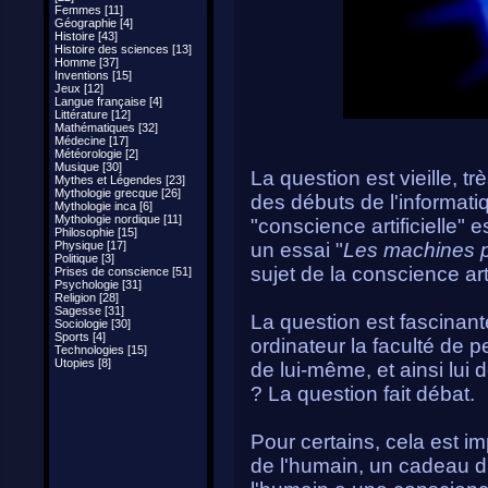
Femmes [11]
Géographie [4]
Histoire [43]
Histoire des sciences [13]
Homme [37]
Inventions [15]
Jeux [12]
Langue française [4]
Littérature [12]
Mathématiques [32]
Médecine [17]
Météorologie [2]
Musique [30]
La question est vieille, tr
Mythes et Légendes [23]
Mythologie grecque [26]
des débuts de l'informati
Mythologie inca [6]
Mythologie nordique [11]
"conscience artificielle" e
Philosophie [15]
Physique [17]
un essai "
Les machines p
Politique [3]
sujet de la conscience arti
Prises de conscience [51]
Psychologie [31]
Religion [28]
Sagesse [31]
La question est fascinant
Sociologie [30]
Sports [4]
ordinateur la faculté de 
Technologies [15]
Utopies [8]
de lui-même, et ainsi lui
? La question fait débat.
Pour certains, cela est i
de l'humain, un cadeau du