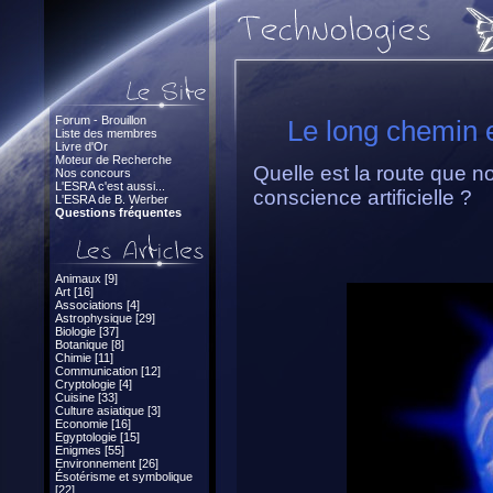
Forum - Brouillon
Le long chemin e
Liste des membres
Livre d'Or
Moteur de Recherche
Quelle est la route que n
Nos concours
L'ESRA c'est aussi...
conscience artificielle ?
L'ESRA de B. Werber
Questions fréquentes
Animaux [9]
Art [16]
Associations [4]
Astrophysique [29]
Biologie [37]
Botanique [8]
Chimie [11]
Communication [12]
Cryptologie [4]
Cuisine [33]
Culture asiatique [3]
Economie [16]
Egyptologie [15]
Enigmes [55]
Environnement [26]
Ésotérisme et symbolique
[22]