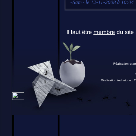
~
Sam
~ le
12-11-2008 à 10:04
Il faut être
membre
du site 
Réalisation grap
Réalisation technique :
T