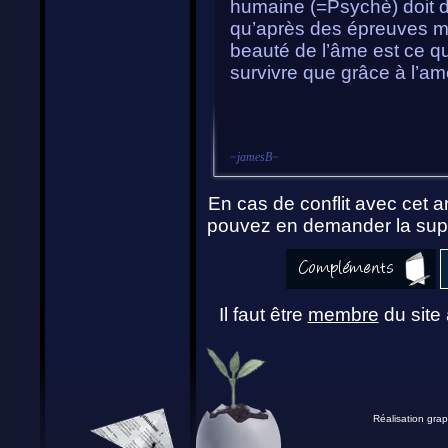
humaine (=Psychè) doit de
qu’après des épreuves mult
beauté de l’âme est ce q
survivre que grâce à l’am
~
jamesB
~
En cas de conflit avec cet ar
pouvez en demander la supp
Il faut être
membre
du site 
Réalisation grap