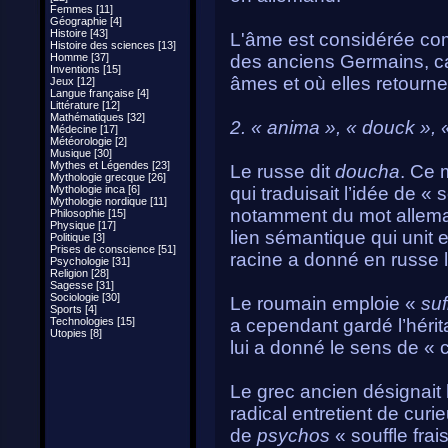
Femmes [11]
Géographie [4]
Histoire [43]
L'âme est considérée com
Histoire des sciences [13]
Homme [37]
des anciens Germains, car
Inventions [15]
âmes et où elles retourne
Jeux [12]
Langue française [4]
Littérature [12]
Mathématiques [32]
2. « anima », « douck », «
Médecine [17]
Météorologie [2]
Musique [30]
Mythes et Légendes [23]
Le russe dit
doucha
. Ce 
Mythologie grecque [26]
Mythologie inca [6]
qui traduisait l’idée de « so
Mythologie nordique [11]
notamment du mot alle
Philosophie [15]
Physique [17]
lien sémantique qui unit e
Politique [3]
Prises de conscience [51]
racine a donné en russe l
Psychologie [31]
Religion [28]
Sagesse [31]
Sociologie [30]
Le roumain emploie «
suf
Sports [4]
Technologies [15]
a cependant gardé l’héri
Utopies [8]
lui a donné le sens de « 
Le grec ancien désignait
radical entretient de curi
de
psychos
« souffle frais