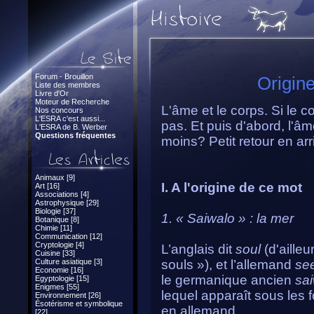
Forum - Brouillon
Origine
Liste des membres
Livre d'Or
Moteur de Recherche
L'âme et le corps. Si le co
Nos concours
L'ESRA c'est aussi...
pas. Et puis d'abord, l'â
L'ESRA de B. Werber
Questions fréquentes
moins? Petit retour en arr
Animaux [9]
I. A l'origine de ce mot
Art [16]
Associations [4]
Astrophysique [29]
Biologie [37]
1. « Saiwalo » : la mer
Botanique [8]
Chimie [11]
Communication [12]
Cryptologie [4]
L’anglais dit
soul
(d'aille
Cuisine [33]
Culture asiatique [3]
souls »), et l’allemand
se
Economie [16]
le germanique ancien
sa
Egyptologie [15]
Enigmes [55]
lequel apparaît sous le
Environnement [26]
Ésotérisme et symbolique
en allemand.
[22]