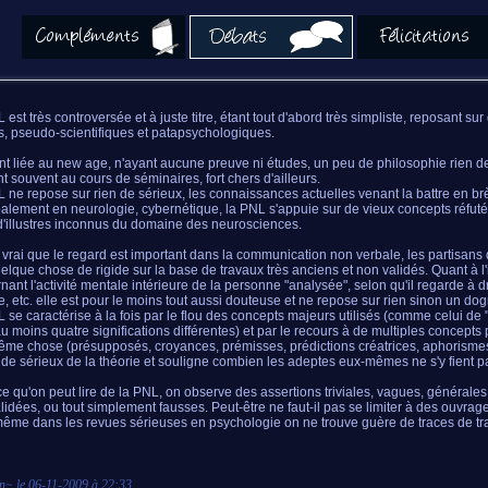
 est très controversée et à juste titre, étant tout d'abord très simpliste, reposant su
, pseudo-scientifiques et patapsychologiques.
t liée au new age, n'ayant aucune preuve ni études, un peu de philosophie rien de
t souvent au cours de séminaires, fort chers d'ailleurs.
 ne repose sur rien de sérieux, les connaissances actuelles venant la battre en br
palement en neurologie, cybernétique, la PNL s'appuie sur de vieux concepts réfut
 d'illustres inconnus du domaine des neurosciences.
st vrai que le regard est important dans la communication non verbale, les partisans
uelque chose de rigide sur la base de travaux très anciens et non validés. Quant à l
nant l'activité mentale intérieure de la personne "analysée", selon qu'il regarde à dr
, etc. elle est pour le moins tout aussi douteuse et ne repose sur rien sinon un do
 se caractérise à la fois par le flou des concepts majeurs utilisés (comme celui de 
au moins quatre significations différentes) et par le recours à de multiples concepts
me chose (présupposés, croyances, prémisses, prédictions créatrices, aphorisme
 de sérieux de la théorie et souligne combien les adeptes eux-mêmes ne s'y fient pa
e qu'on peut lire de la PNL, on observe des assertions triviales, vagues, générale
lidées, ou tout simplement fausses. Peut-être ne faut-il pas se limiter à des ouvrage
ême dans les revues sérieuses en psychologie on ne trouve guère de traces de tr
n
~ le
06-11-2009 à 22:33