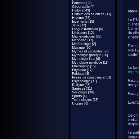
Femmes [11]
Géographie [4]
Histoire [43]
Mode d
Histoire des sciences [13]
Homme [37]
La P.N
Inventions [15]
client 
Jeux [12]
Ce mim
Langue française [4]
Littérature [12]
du cli
Mathématiques [32]
kinesth
Médecine [17]
Météorologie [2]
Exempl
Musique [30]
Vis-à-v
Mythes et Légendes [23]
sentir
Mythologie grecque [26]
Mythologie inca [6]
Mythologie nordique [11]
Philosophie [15]
Le lan
Physique [17]
représ
Politique [3]
Prises de conscience [51]
Exemp
Psychologie [31]
Religion [28]
perspe
Sagesse [31]
Sociologie [30]
Exemp
Sports [4]
Technologies [15]
Exemp
Utopies [8]
Selon 
verbal
respir
Le cal
langag