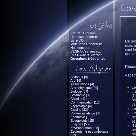
Forum - Brouillon
Liste des membres
Livre d'Or
De nos
Moteur de Recherche
mais r
Nos concours
sont l
L'ESRA c'est aussi...
que de
L'ESRA de B. Werber
Questions fréquentes
Résumé
Aspect
Animaux [9]
Art [16]
Associations [4]
Le
Astrophysique [29]
Biologie [37]
La
Botanique [8]
(l
Chimie [11]
ré
Communication [12]
ve
Cryptologie [4]
Le
Cuisine [33]
Le
Culture asiatique [3]
Economie [16]
di
Egyptologie [15]
et
Enigmes [55]
"L
Environnement [26]
pe
Ésotérisme et symbolique
ré
[22]