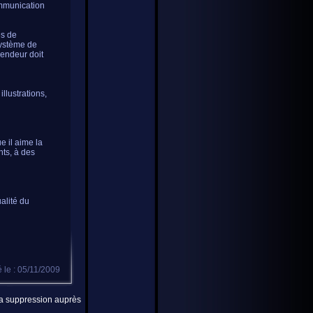
ommunication
es de
système de
vendeur doit
llustrations,
e il aime la
nts, à des
ualité du
é le : 05/11/2009
 la suppression auprès