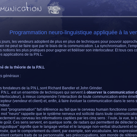
Programmation neuro-linguistique appliquée à la ve
 jours, les vendeurs adoptent de plus en plus de techniques pour pouvoir approcher
ien ne peut se faire que par le biais de la communication. La synchronisation, l'empat
es notions les plus pratiques pour gagner et fidéliser son interlocuteur. Et tous ces 
s applications de la P.N.L.
 de la théorie de la P.N.L
s généraux :
s fondateurs de la P.N.L.sont Richard Bandler et John Grinder.
 P.N.L. est un ensemble de techniques qui servent à
observer la communication de
’interlocuteur), à mieux comprendre l’interaction de toute communication entre émett
cepteur (vendeur et client) et, enfin, à faire évoluer la communication dans le sens 
ndeur.
 mot "programmation" fait référence au fait que le cerveau humain fonctionne comme
 mot "neuro" rappelle que le système nerveux est sollicité dans toute communication
rectement au cerveau les informations captées par les cinq sens : l’ouïe, la vue, le t
 le goût. Ces sens servent, en quelque sorte, de radars qui permettent de détecter ce
inguistique" signifie que le langage verbal et le langage non-verbal structurent et ref
nsée, que le comportement du client, par exemple, son vocabulaire, les expressio
vèlent certains traits de sa personnalité, ses préoccupations, son monde de référenc