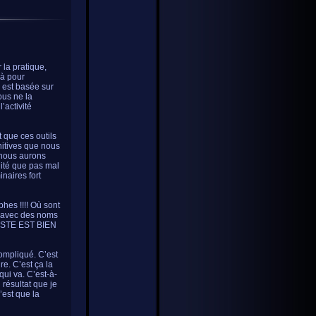
la pratique,
là pour
le est basée sur
ous ne la
l’activité
t que ces outils
nitives que nous
 nous aurons
lité que pas mal
naires fort
hes !!!! Où sont
s avec des noms
 LISTE EST BIEN
compliqué. C’est
re. C’est ça la
qui va. C’est-à-
 résultat que je
’est que la