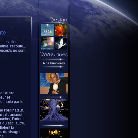
nte
 les clients,
hie, l'écoute...
concepts ne sont
Nos bannières
 l’autre
eur et
souhaité par le
 l’ordinateur.
 ; il transmet
oucher, l’odorat
 qu’est l’autre.
lètent la
ns du visages
e...