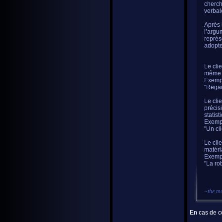
cherch
verbal
Après 
l’argu
représ
adopte
Le cli
même 
Exempl
"Regard
Le cli
précis
statis
Exempl
"Un cli
Le cli
matéri
Exempl
"La ro
~
the m
En cas de co