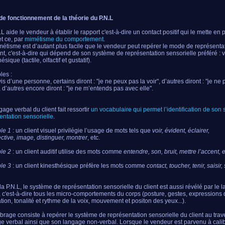
e fonctionnement de la théorie du P.N.L
.L aide le vendeur à établir le rapport c'est-à-dire un contact positif qui le mette en
et ce, par
mimétisme du comportement
.
étisme est d’autant plus facile que le vendeur peut repérer le mode de représent
ent, c'est-à-dire qui dépend de son système de représentation sensorielle préféré : vi
ésique (tactile, olfactif et gustatif).
es :
is d’une personne, certains diront : "je ne peux pas la voir", d’autres diront : "je ne
", d’autres encore diront : "je ne m’entends pas avec elle".
gage verbal du client fait ressortir
un vocabulaire qui permet l’identification de son
entation sensorielle
.
le 1
: un client visuel privilégie l’usage de mots tels que
voir, évident, éclairer,
ctive, image, distinguer, montrer
, etc.
le 2
: un client auditif utilise des mots comme
entendre, son, bruit, mettre l’accent, 
le 3
: un client kinesthésique préfère les mots comme
contact, toucher, tenir, saisir, 
la P.N.L, le système de représentation sensorielle du client est aussi révélé par le
, c'est-à-dire tous les micro-comportements du corps (posture, gestes, expressions 
ation, tonalité et rythme de la voix, mouvement et positon des yeux...).
ibrage consiste à repérer le système de représentation sensorielle du client au tra
e verbal ainsi que son langage non-verbal. Lorsque le vendeur est parvenu à calibre