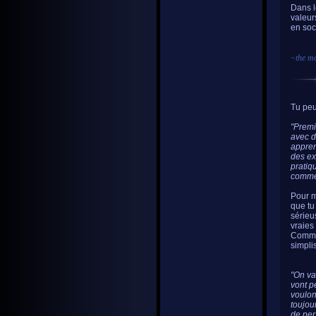
Dans l
valeur
en soc
~
the m
Tu peu
"Premi
avec d
apprend
des ex
pratiqu
commer
Pour m
que tu
sérieu
vraies
Comme 
simpli
"On va
vont p
voulon
toujou
de per