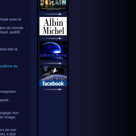
 phase avec le
ation du monde
suel, auditif,
 peux pas la
 système de
enregistrer.
sentir...
 langage non-
du visage,
vers de son
r, il doit