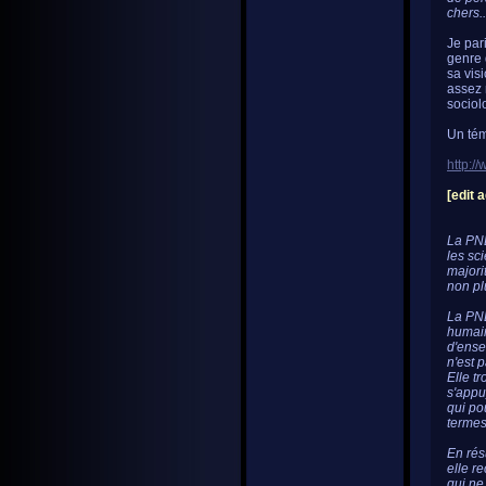
chers..
Je par
genre 
sa visi
assez 
sociol
Un tém
http:/
[edit 
La PNL
les sc
majori
non pl
La PNL
humain
d'ense
n'est p
Elle t
s'appu
qui pou
termes
En rés
elle r
qui ne