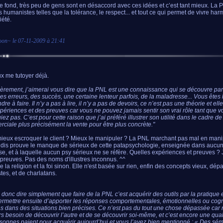
e fond, très peu de gens sont en désaccord avec ces idées et c’est tant mieux. La 
s humanistes telles que la tolérance, le respect... et tout ce qui permet de vivre h
iété.
oon
~ le
07-11-2009 à 21:41
x me tutoyer déjà.
èrement, j’aimerai vous dire que la PNL est une connaissance qui se découvre par 
es erreurs, des succès, une certaine lenteur parfois, de la maladresse... Vous êtes 
re à faire. Il n’y a pas à lire, il n’y a pas de devoirs, ce n’est pas une théorie et el
périences et des preuves car vous ne pouvez jamais sentir son vrai rôle tant que v
iez pas. C’est pour cette raison que j’ai préféré illustrer son utilité dans le cadre de 
ciale plus précisément la vente pour être plus concrète."
ieux escroquer le client ? Mieux le manipuler ? La PNL marchant pas mal en mani
 dis prouve le manque de sérieux de cette patapsychologie, enseignée dans aucun
se, et à laquelle aucun psy sérieux ne se réfère. Quelles expériences et preuves ? 
 preuves. Pas des noms d'illustres inconnus. ^^
la religion et la foi sinon. Elle n'est basée sur rien, enfin des concepts vieux, dép
stes, et de charlatans.
 donc dire simplement que faire de la PNL c’est acquérir des outils par la pratique e
ermettre ensuite d’apporter les réponses comportementales, émotionnelles ou cog
s dans des situations bien précises. Ce n’est pas du tout une chose dépassée car
rs besoin de découvrir l’autre et de se découvrir soi-même, et c’est encore une qua
sonnes paient pour acquérir aujourd’hui et vous l’avez bien mentionné : « Des sémi