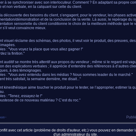
er à se synchroniser avec son interlocuteur. Comment ? En adaptant sa propre c
e et non verbale, en la calquant sur celle du client.
la découverte des besoins du client, s’engagent, pour le vendeur, les phases activ
mentation/démonstration et de la conclusion de la vente. Là aussi, le repérage du 
entation sensorielle du client conditionne le choix de la meilleure méthode que le 
r s’il veut convaincre mieux.
ent visuel réclame des schémas, des photos, il veut voir le produit, des preuves, des i
imagées.
es : "Vous voyez la place que vous allez gagner !"
ez la finition."
ent auditif se montre très attentif aux propos du vendeur ; même si le regard est vagu
ion des explications verbales ; il apprécie d’entendre des références à d’autres clie
tiques, à des témoignages.
es : "Vous avez entendu dans les médias ? Nous sommes leader du le marché."
ent très satisfait, la semaine dernière, me disait..."
ent kinesthésique aime toucher le produit pour le tester, se l’approprier, estimer la q
au.
es : "Tenez, essayez-le !"
bustesse de ce nouveau matériau ? C’est du roc."
oon
~
Publi
nflit avec cet article (problème de droits d'auteur, etc.) vous pouvez en demander
d'un administrateur du site.