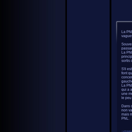
La PNL
vagues
Souven
passan
La PNL
princi
sortis
S'il e
font q
concer
gauche
La PNL
qui a 
une mê
le peu
Dans c
non va
mais m
PNL.
~
erago