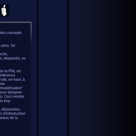
r des concepts
 plus. Se
èche,
és, dépassés, ou
 de la PNL en
'inférence
oite, en haut, à
gme.
"modélisation"
 pour désigner
s). Ceci montre
s trop.
s, dépassées,
s d'introduction
avaux de la