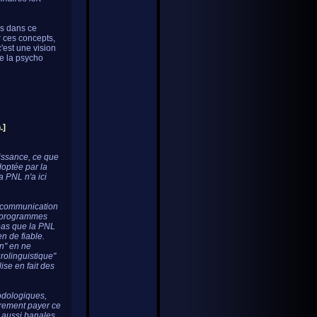
es dans ce
r ces concepts,
c'est une vision
de la psycho
.]
issance, ce que
adoptée par la
 PNL n'a ici
a communication
de programmes
 pas que la PNL
en de fiable.
on" en ne
rolinguistique"
lise en fait des
odologiques,
èrement payer ce
s aussi banales.