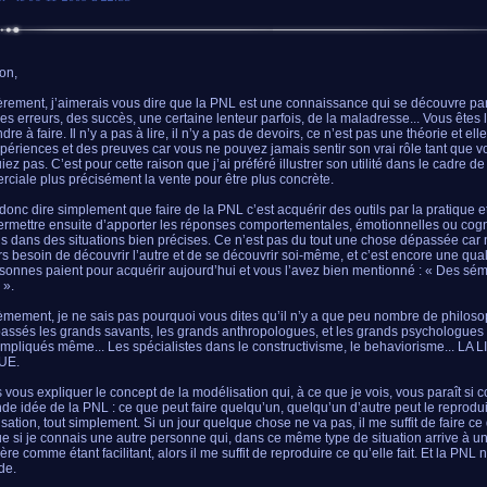
on,
rement, j’aimerais vous dire que la PNL est une connaissance qui se découvre par 
es erreurs, des succès, une certaine lenteur parfois, de la maladresse... Vous êtes 
re à faire. Il n’y a pas à lire, il n’y a pas de devoirs, ce n’est pas une théorie et el
périences et des preuves car vous ne pouvez jamais sentir son vrai rôle tant que v
iez pas. C’est pour cette raison que j’ai préféré illustrer son utilité dans le cadre de 
ciale plus précisément la vente pour être plus concrète.
donc dire simplement que faire de la PNL c’est acquérir des outils par la pratique e
ermettre ensuite d’apporter les réponses comportementales, émotionnelles ou cog
s dans des situations bien précises. Ce n’est pas du tout une chose dépassée car
rs besoin de découvrir l’autre et de se découvrir soi-même, et c’est encore une qua
sonnes paient pour acquérir aujourd’hui et vous l’avez bien mentionné : « Des sémi
 ».
mement, je ne sais pas pourquoi vous dites qu’il n’y a que peu nombre de philosop
assés les grands savants, les grands anthropologues, et les grands psychologue
ompliqués même... Les spécialistes dans le constructivisme, le behaviorisme... LA
UE.
s vous expliquer le concept de la modélisation qui, à ce que je vois, vous paraît si 
nde idée de la PNL : ce que peut faire quelqu’un, quelqu’un d’autre peut le reprodui
sation, tout simplement. Si un jour quelque chose ne va pas, il me suffit de faire ce 
ue si je connais une autre personne qui, dans ce même type de situation arrive à un
re comme étant facilitant, alors il me suffit de reproduire ce qu’elle fait. Et la PNL n
de.