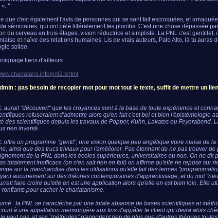
 ». "
ie que c'est également l'avis de personnes qui se sont fait escroquées, et arnaqué
de séminaires, qui ont pété littéralement les plombs. C'est une chose dépassée pa
on du cerveau en trois étages, vision réductrice et simpliste. La PNL c'est gentillet, 
niaise et naïve des relations humaines. Lis de vrais auteurs, Palo Alto, là tu auras 
ogie solide.
oignage tiens d'ailleurs :
/www.charlatans.info/pnl2.shtml
admin : pas besoin de recopier mot pour mot tout le texte, suffit de mettre un lien
 aurait "découvert" que les croyances sont à la base de toute expérience et conna
ientifiques refuseraient d'admettre alors qu'en fait c'est bel et bien l'épistémologie 
té des scientifiques depuis les travaux de Popper, Kuhn, Lakatos ou Feyerabend. La
us rien inventé.
 offre un programme "gentil", une vision quelque peu angélique voire niaise de l
e, ainsi que des trucs triviaux pour l'améliorer. Pas étonnant de ne pas trouver 
ignement de la PNL dans les écoles supérieures, universitaires ou non. On ne dit
as totalement inefficace (on n'en sait rien en fait) on affirme qu'elle ne repose sur ri
rompe sur la marchandise dans les utilisations qu'elle fait des termes "programmati
yant aucunement sur des théories contemporaines d'apprentissage, et du mot "neu
rrait faire croire qu'elle en est une application alors qu'elle en est bien loin. Elle uti
 ronflants pour cacher le charlatanisme.
umé : la PNL se caractérise par une totale absence de bases scientifiques et méth
ecourt à une appellation mensongère aux fins d'appâter le client qui devra alors ch
 le vaut pas, et ses "méthodes" n'apportent rien de plus que d'autres théories toute