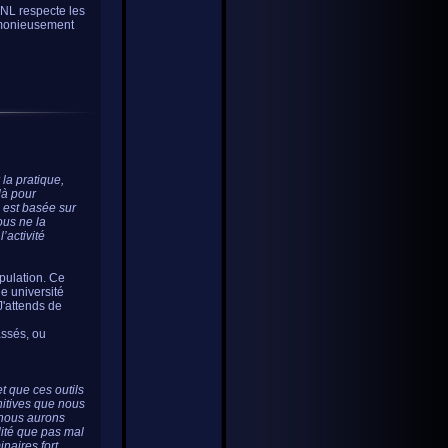
PNL respecte les
armonieusement
la pratique,
là pour
le est basée sur
ous ne la
l’activité
pulation. Ce
e université
J'attends de
assés, ou
t que ces outils
nitives que nous
 nous aurons
lité que pas mal
naires fort