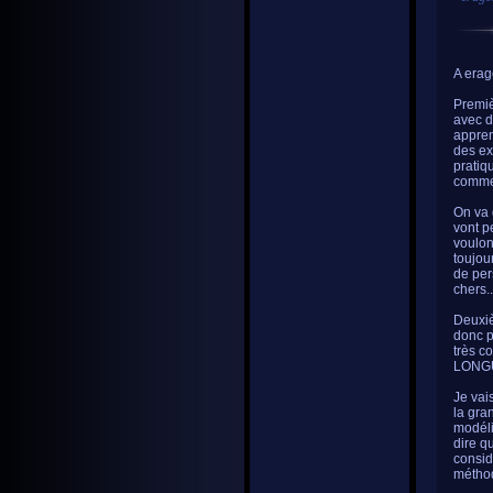
A erag
Premiè
avec d
apprend
des ex
pratiqu
commer
On va 
vont p
voulon
toujou
de per
chers..
Deuxiè
donc p
très c
LONG
Je vai
la gra
modéli
dire q
considè
métho