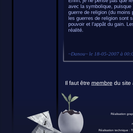
Enfin, je ne pense pas que le
avec la symbolique, puisque l
guerre de religion (du moins 
les guerres de religion sont 
pouvoir et l'appât du gain. 
réalité.
~
Danou
~ le
18-05-2007 à 00:
Il faut être
membre
du site 
Réalisation grap
Réalisation technique :
T