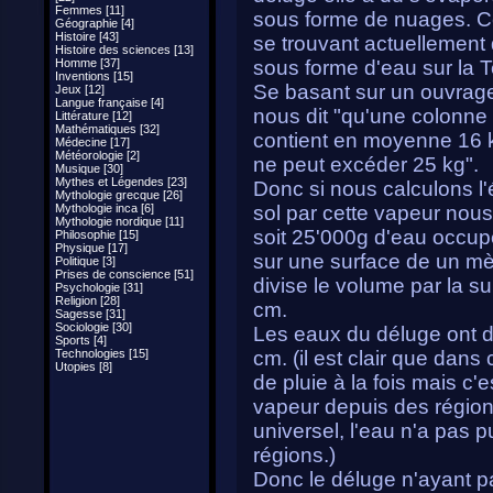
Femmes [11]
sous forme de nuages. Ce 
Géographie [4]
Histoire [43]
se trouvant actuellement 
Histoire des sciences [13]
Homme [37]
sous forme d'eau sur la T
Inventions [15]
Se basant sur un ouvrage
Jeux [12]
Langue française [4]
nous dit "qu'une colonne 
Littérature [12]
Mathématiques [32]
contient en moyenne 16 k
Médecine [17]
Météorologie [2]
ne peut excéder 25 kg".
Musique [30]
Mythes et Légendes [23]
Donc si nous calculons l
Mythologie grecque [26]
Mythologie inca [6]
sol par cette vapeur nou
Mythologie nordique [11]
soit 25'000g d'eau occu
Philosophie [15]
Physique [17]
sur une surface de un mèt
Politique [3]
Prises de conscience [51]
divise le volume par la su
Psychologie [31]
Religion [28]
cm.
Sagesse [31]
Sociologie [30]
Les eaux du déluge ont 
Sports [4]
Technologies [15]
cm. (il est clair que dans
Utopies [8]
de pluie à la fois mais c
vapeur depuis des régions
universel, l'eau n'a pas 
régions.)
Donc le déluge n'ayant p