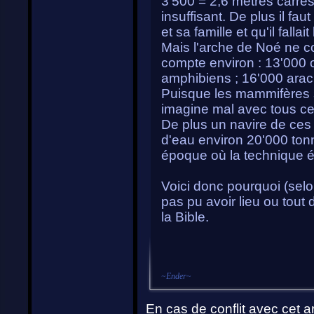
3'500 = 2,6 mètres carrés
insuffisant. De plus il faut
et sa famille et qu'il fall
Mais l'arche de Noé ne 
compte environ : 13'000 o
amphibiens ; 16'000 arac
Puisque les mammifères se
imagine mal avec tous ce
De plus un navire de ces
d'eau environ 20'000 tonn
époque où la technique ét
Voici donc pourquoi (selo
pas pu avoir lieu ou tout
la Bible.
~
Ender
~
En cas de conflit avec cet ar