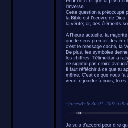
Pour ne citer que la plus conn
l'inverse.
Cette question a préoccupé pl
la Bible est l'oeuvre de Dieu
la vérité; or, des éléments so
A l'heure actuelle, la majori
que le sens premier des écrit
c'est le message caché, la Vé
De plus, les symboles tienne
les chiffres. Télimektar a rai
ne signifie pas croire aveugl
Il faut réfléchir à ce que tu a
même. C'est ce que nous faiso
veux te joindre à nous, tu es
~
jamesB
~ le
30-01-2007 à 00:
Je suis d'accord pour dire que