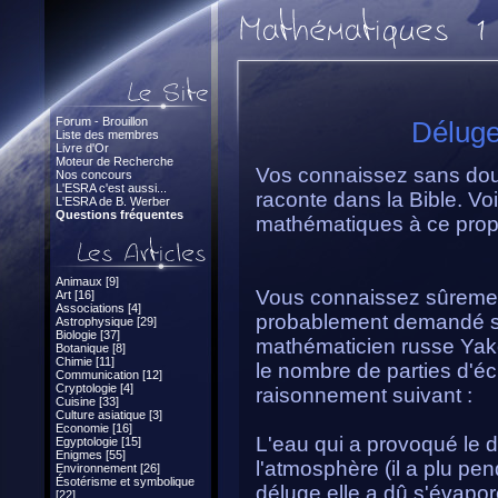
Forum - Brouillon
Déluge
Liste des membres
Livre d'Or
Moteur de Recherche
Vos connaissez sans doute
Nos concours
L'ESRA c'est aussi...
raconte dans la Bible. Vo
L'ESRA de B. Werber
Questions fréquentes
mathématiques à ce prop
Animaux [9]
Vous connaissez sûrement
Art [16]
Associations [4]
probablement demandé s'il
Astrophysique [29]
Biologie [37]
mathématicien russe Yako
Botanique [8]
Chimie [11]
le nombre de parties d'éc
Communication [12]
Cryptologie [4]
raisonnement suivant :
Cuisine [33]
Culture asiatique [3]
Economie [16]
L'eau qui a provoqué le 
Egyptologie [15]
Enigmes [55]
l'atmosphère (il a plu pen
Environnement [26]
Ésotérisme et symbolique
déluge elle a dû s'évapor
[22]