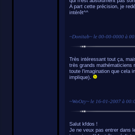
qui n'est absolument pas son 
A part cette précision, je re
intérêt^^
~
Donitab
~ le
00-00-0000 à 00
Très intéressant tout ça, mais
très grands mathématiciens m
toute l'imagination que cela im
implique).
~
WoOzy
~ le
16-01-2007 à 00:
Salut kfdos !
Je ne veux pas entrer dans le