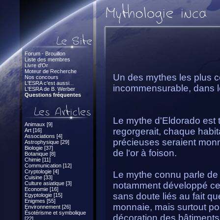
Forum - Brouillon
Liste des membres
Livre d'Or
Moteur de Recherche
Un des mythes les plus c
Nos concours
L'ESRA c'est aussi...
incommensurable, dans lequ
L'ESRA de B. Werber
Questions fréquentes
Le mythe d'Eldorado est tr
Animaux [9]
regorgerait, chaque habita
Art [16]
Associations [4]
précieuses seraient monn
Astrophysique [29]
Biologie [37]
de l'or à foison.
Botanique [8]
Chimie [11]
Communication [12]
Cryptologie [4]
Le mythe connu parle de c
Cuisine [33]
Culture asiatique [3]
notamment développé cet 
Economie [16]
sans doute liés au fait qu
Egyptologie [15]
Enigmes [55]
monnaie, mais surtout pou
Environnement [26]
Ésotérisme et symbolique
décoration des bâtiments :
[22]