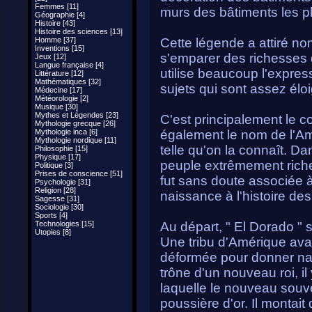
Femmes [11]
murs des bâtiments les pl
Géographie [4]
Histoire [43]
Histoire des sciences [13]
Homme [37]
Cette légende a attiré no
Inventions [15]
s'emparer des richesses
Jeux [12]
Langue française [4]
utilise beaucoup l'expre
Littérature [12]
Mathématiques [32]
sujets qui sont assez éloig
Médecine [17]
Météorologie [2]
Musique [30]
Mythes et Légendes [23]
C'est principalement le c
Mythologie grecque [26]
Mythologie inca [6]
également le nom de l'Ama
Mythologie nordique [11]
telle qu'on la connaît. Da
Philosophie [15]
Physique [17]
peuple extrêmement riche à
Politique [3]
Prises de conscience [51]
fut sans doute associée 
Psychologie [31]
Religion [28]
naissance à l'histoire des
Sagesse [31]
Sociologie [30]
Sports [4]
Technologies [15]
Au départ, " El Dorado " 
Utopies [8]
Une tribu d'Amérique ava
déformée pour donner nai
trône d'un nouveau roi, i
laquelle le nouveau souve
poussière d'or. Il montait