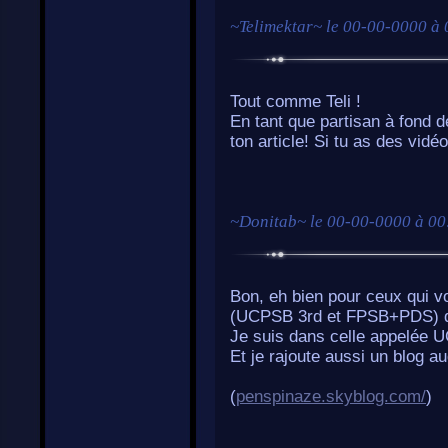
~
Telimektar
~ le
00-00-0000 à 
Tout comme Teli !
En tant que partisan à fond 
ton article! Si tu as des vidé
~
Donitab
~ le
00-00-0000 à 00
Bon, eh bien pour ceux qui von
(UCPSB 3rd et FPSB+PDS) de 
Je suis dans celle appelée 
Et je rajoute aussi un blog auq
(
penspinaze.skyblog.com/
)