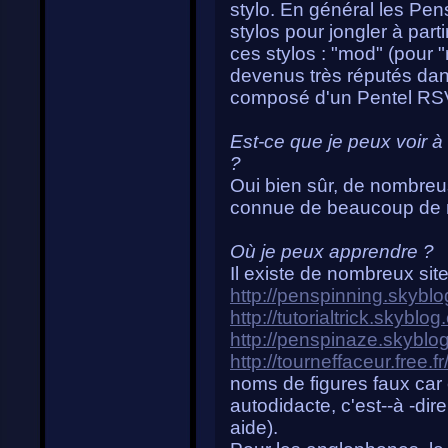
stylo. En général les Pe
stylos pour jongler à part
ces stylos : "mod" (pour "
devenus très réputés d
composé d'un Pentel RSVP
Est-ce que je peux voir 
?
Oui bien sûr, de nombreus
connue de beaucoup de m
Où je peux apprendre ?
Il existe de nombreux site
http://penspinning.skybl
http://tutorialtrick.skyblo
http://penspinaze.skyblo
http://tourneffaceur.free.fr
noms de figures faux car c
autodidacte, c'est--à -dir
aide).