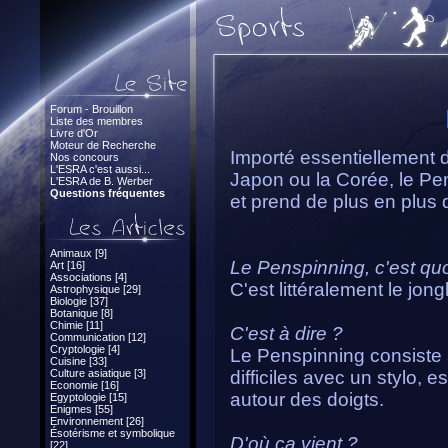
Forum - Brouillon
Liste des membres
Livre d'Or
Moteur de Recherche
Importé essentiellement 
Nos concours
L'ESRA c'est aussi...
Japon ou la Corée, le Pe
L'ESRA de B. Werber
Questions fréquentes
et prend de plus en plus d
Animaux [9]
Le Penspinning, c'est quo
Art [16]
Associations [4]
C'est littéralement le jong
Astrophysique [29]
Biologie [37]
Botanique [8]
Chimie [11]
C'est à dire ?
Communication [12]
Cryptologie [4]
Le Penspinning consiste 
Cuisine [33]
Culture asiatique [3]
difficiles avec un stylo, 
Economie [16]
autour des doigts.
Egyptologie [15]
Enigmes [55]
Environnement [26]
Ésotérisme et symbolique
D'où ça vient ?
[22]