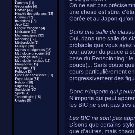
Femmes [11]
On ne sait pas précisemm
Géographie [4]
Histoire [43]
une chose est sûre, c'étai
Histoire des sciences [13]
Homme [37]
Corée et au Japon qu'on 
Inventions [15]
Jeux [12]
Langue française [4]
Dans une salle de classe
Littérature [12]
Mathématiques [32]
Oui, dans une salle de cla
Médecine [17]
Météorologie [2]
probable que vous ayez v
Musique [30]
Mythes et Légendes [23]
tour autour du pouce à son 
Mythologie grecque [26]
Mythologie inca [6]
base du Penspinning : le
Mythologie nordique [11]
pouce)... Sans doute quel
Philosophie [15]
Physique [17]
cours particulièrement e
Politique [3]
Prises de conscience [51]
progressivement des figu
Psychologie [31]
Religion [28]
Sagesse [31]
Sociologie [30]
Donc n'importe qui pourr
Sports [4]
Technologies [15]
N'importe qui peut appre
Utopies [8]
les BIC ne sont pas très a
Les BIC ne sont pas appro
Disons que certains styl
que d'autres, mais chacu