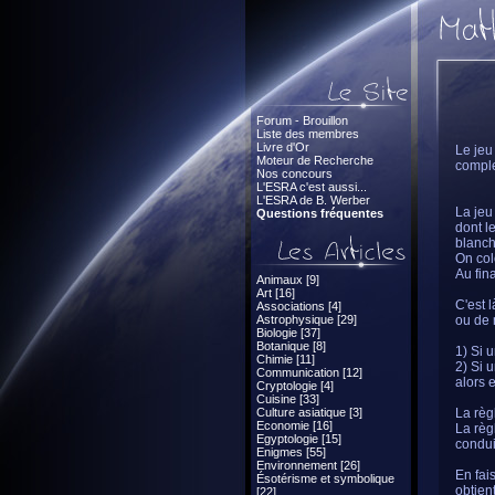
Forum - Brouillon
Liste des membres
Livre d'Or
Le jeu
Moteur de Recherche
comple
Nos concours
L'ESRA c'est aussi...
L'ESRA de B. Werber
La jeu
Questions fréquentes
dont l
blanch
On col
Au fin
Animaux [9]
Art [16]
C'est 
Associations [4]
Astrophysique [29]
ou de 
Biologie [37]
Botanique [8]
1) Si 
Chimie [11]
2) Si 
Communication [12]
alors 
Cryptologie [4]
Cuisine [33]
Culture asiatique [3]
La règ
Economie [16]
La règ
Egyptologie [15]
condui
Enigmes [55]
Environnement [26]
En fai
Ésotérisme et symbolique
obtien
[22]