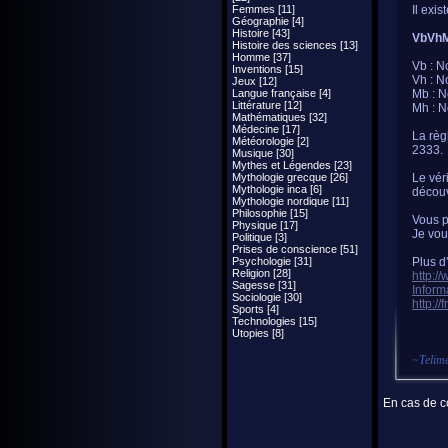
Femmes [11]
Il exi
Géographie [4]
Histoire [43]
VbVh
Histoire des sciences [13]
Homme [37]
Vb : N
Inventions [15]
Vh : N
Jeux [12]
Langue française [4]
Mb : N
Littérature [12]
Mh : N
Mathématiques [32]
Médecine [17]
La règ
Météorologie [2]
2333.
Musique [30]
Mythes et Légendes [23]
Mythologie grecque [26]
Le véri
Mythologie inca [6]
découv
Mythologie nordique [11]
Philosophie [15]
Vous p
Physique [17]
Je vou
Politique [3]
Prises de conscience [51]
Psychologie [31]
Plus d
Religion [28]
http:/
Sagesse [31]
Inform
Sociologie [30]
http:/
Sports [4]
Technologies [15]
Utopies [8]
~
Telim
En cas de co