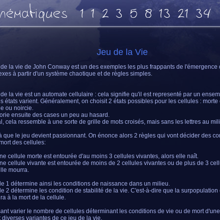
Jeu de la Vie
 de la vie de John Conway est un des exemples les plus frappants de l'émergence
xes à partir d'un système chaotique et de règles simples.
 de la vie est un automate cellulaire : cela signifie qu'il est representé par un ense
es états varient. Généralement, on choisit 2 états possibles pour les cellules : morte
e ou noircie.
orie ensuite des cases un peu au hasard.
al, cela ressemble à une sorte de grille de mots croisés, mais sans les lettres au mil
là que le jeu devient passionnant. On énonce alors 2 règles qui vont décider des co
mort des cellules:
une cellule morte est entourée d'au moins 3 cellules vivantes, alors elle naît.
une cellule vivante est entourée de moins de 2 cellules vivantes ou de plus de 3 cel
elle mourra.
le 1 détermine ainsi les conditions de naissance dans un milieu.
le 2 détermine les condition de stabilité de la vie. C'est-à-dire que la surpopulation
ra à la mort de la cellule.
sant varier le nombre de cellules déterminant les conditions de vie ou de mort d'une
t diverses variantes de ce jeu de la vie.