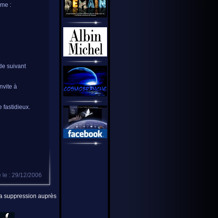
rme :
de suivant
nvite à
 fastidieux.
 le : 29/12/2006
 la suppression auprès