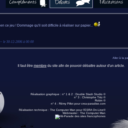
en ce jeu ! Dommage qu'il soit difficile à réaliser sur papier...
n
~ le
30-12-2006 à 00:00
Aller à la p
Il faut être
membre
du site afin de pouvoir débattre autour d'un article.
Réalisation graphique : n° 1 & 2 :
Double Slash Studio ©
n° 3 :
Christophe Tritz ©
Robin ©
n° 4 :
Rémy Pillot
pour crea-paradise.com
Réalisation technique :
The Computer Man pour l'ESRA On-Line©
Webmaster :
The Computer Man