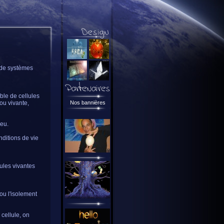
 de systèmes
mble de cellules
 ou vivante,
Nos bannières
ieu.
nditions de vie
lules vivantes
 ou l'isolement
 cellule, on