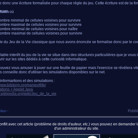
ste donc une écriture formalisée pour chaque règle du jeu. Cette écriture est de la fo
MbMh
où
ombre minimal de cellules voisines pour survivre
ombre maximal de cellules voisines pour survivre
ombre minimal de cellules voisines pour naître
ombre maximal de cellules voisines pour survivre
le du Jeu de la Vie classique que nous avons énoncée se formalise donc par le co
table interêt du jeu de la vie se situe dans des structures particulières que je vous i
rir sur les sites dédiés à cette curiosité informatique.
ouvez vous amuser à jouer sur une feuille de papier mais l'exercice se révélera vite
s conseille donc d'utiliser les simulations disponibles sur le net.
'informartions et des simulations :
/www.bitstorm.org/gameoflife/
ations + Applet Java
/fr.wikipedia.org/wiki/Jeu_de_la_vie
ektar
~
Publié
nflit avec cet article (problème de droits d'auteur, etc.) vous pouvez en demander
d'un administrateur du site.