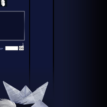
1
age :