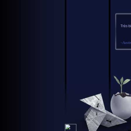
Très bi
~
Austi