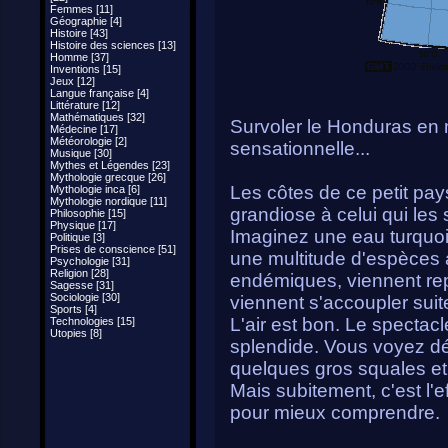
Femmes [11]
Géographie [4]
Histoire [43]
Histoire des sciences [13]
Homme [37]
Inventions [15]
Jeux [12]
Langue française [4]
Littérature [12]
Mathématiques [32]
Survoler le Honduras en 
Médecine [17]
Météorologie [2]
sensationnelle...
Musique [30]
Mythes et Légendes [23]
Mythologie grecque [26]
Les côtes de ce petit pay
Mythologie inca [6]
Mythologie nordique [11]
grandiose à celui qui les 
Philosophie [15]
Physique [17]
Imaginez une eau turquo
Politique [3]
Prises de conscience [51]
une multitude d'espèces a
Psychologie [31]
Religion [28]
endémiques, viennent re
Sagesse [31]
Sociologie [30]
viennent s'accoupler sui
Sports [4]
L'air est bon. Le spectac
Technologies [15]
Utopies [8]
splendide. Vous voyez déf
quelques gros squales et
Mais subitement, c'est l'
pour mieux comprendre.