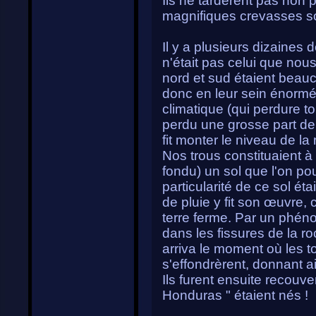
Ils ne tardèrent pas non 
magnifiques crevasses s
Il y a plusieurs dizaines 
n'était pas celui que nou
nord et sud étaient beau
donc en leur sein énormé
climatique (qui perdure to
perdu une grosse part de 
fit monter le niveau de l
Nos trous constituaient à 
fondu) un sol que l'on po
particularité de ce sol ét
de pluie y fit son œuvre,
terre ferme. Par un phénom
dans les fissures de la ro
arriva le moment où les t
s'effondrèrent, donnant ai
Ils furent ensuite recouver
Honduras " étaient nés !