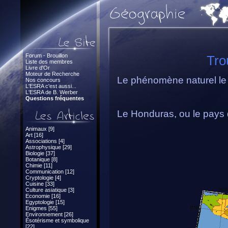
Forum - Brouillon
Tro
Liste des membres
Livre d'Or
Moteur de Recherche
Le phénomène naturel le p
Nos concours
L'ESRA c'est aussi...
L'ESRA de B. Werber
Questions fréquentes
Le Honduras, ou le pays 
Animaux [9]
Art [16]
Associations [4]
Astrophysique [29]
Biologie [37]
Botanique [8]
Chimie [11]
Communication [12]
Cryptologie [4]
Cuisine [33]
Culture asiatique [3]
Economie [16]
Egyptologie [15]
Enigmes [55]
Environnement [26]
Ésotérisme et symbolique
[22]