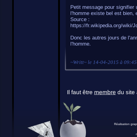
Petit message pour signifier u
l'homme existe bel est bien, 
Source :
https://fr.wikipedia.org/wi
Donc les autres jours de l'a
l'homme.
~
Writt
~ le
14-04-2015 à 09:45
Il faut être
membre
du site 
Réalisation grap