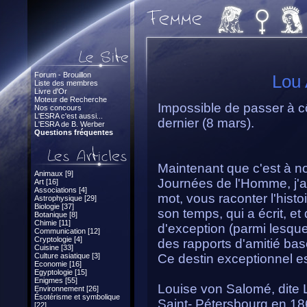
Forum - Brouillon
Lou
Liste des membres
Livre d'Or
Moteur de Recherche
Impossible de passer à cô
Nos concours
L'ESRA c'est aussi...
dernier (8 mars).
L'ESRA de B. Werber
Questions fréquentes
Maintenant que c'est à no
Animaux [9]
Journées de l'Homme, j'ai
Art [16]
Associations [4]
mot, vous raconter l'his
Astrophysique [29]
Biologie [37]
son temps, qui a écrit, 
Botanique [8]
Chimie [11]
d'exception (parmi lesque
Communication [12]
Cryptologie [4]
des rapports d'amitié bas
Cuisine [33]
Culture asiatique [3]
Ce destin exceptionnel es
Economie [16]
Egyptologie [15]
Enigmes [55]
Louise von Salomé, dite 
Environnement [26]
Ésotérisme et symbolique
Saint- Pétersbourg en 18
[22]