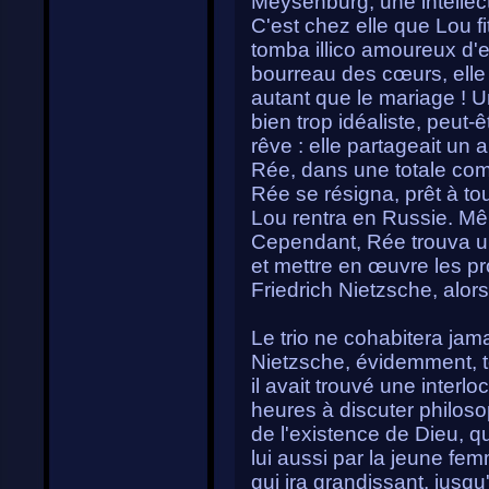
Meysenburg, une intellec
C'est chez elle que Lou f
tomba illico amoureux d'el
bourreau des cœurs, elle 
autant que le mariage ! U
bien trop idéaliste, peut-ê
rêve : elle partageait u
Rée, dans une totale comm
Rée se résigna, prêt à to
Lou rentra en Russie. M
Cependant, Rée trouva un
et mettre en œuvre les pr
Friedrich Nietzsche, alor
Le trio ne cohabitera ja
Nietzsche, évidemment, t
il avait trouvé une interlo
heures à discuter philosop
de l'existence de Dieu, 
lui aussi par la jeune f
qui ira grandissant, jusqu'