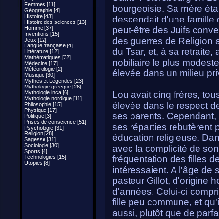
Femmes [11]
bourgeoisie. Sa mère était
Géographie [4]
Histoire [43]
descendait d'une famille
Histoire des sciences [13]
Homme [37]
peut-être des Juifs convert
Inventions [15]
des guerres de Religion au
Jeux [12]
Langue française [4]
du Tsar, et, à sa retraite
Littérature [12]
Mathématiques [32]
nobiliaire le plus modeste,
Médecine [17]
Météorologie [2]
élevée dans un milieu pri
Musique [30]
Mythes et Légendes [23]
Mythologie grecque [26]
Mythologie inca [6]
Lou avait cinq frères, tou
Mythologie nordique [11]
élevée dans le respect de 
Philosophie [15]
Physique [17]
ses parents. Cependant, el
Politique [3]
Prises de conscience [51]
ses réparties rebutèrent 
Psychologie [31]
Religion [28]
éducation religieuse. Dan
Sagesse [31]
Sociologie [30]
avec la complicité de son
Sports [4]
Technologies [15]
fréquentation des filles de
Utopies [8]
intéressaient. A l'âge de 
pasteur Gillot, d'origine
d'années. Celui-ci comprit 
fille peu commune, et qu'il
aussi, plutôt que de parfa