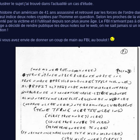
lustrer le sujet j'ai trouvé dans l'actualité un cas d'étude.
l'histoire d'un américain de 41 ans assassiné et retrouvé par les forces de l'ordre 
eul indice deux notes cryptées par l'homme en question. Selon les proches de la v
enté par la victime et il l'utilisait depuis son plus jeune âge. Le FBI n'arrivant pas à 
e a décidé de rendre publique les deux notes sur le web, on ne sait jamais si un i
tion !
si vous avez envie de donner un coup de main au FBI, au boulot !