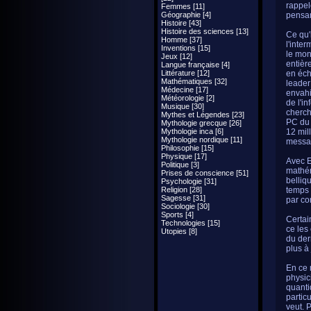
rappele
Femmes [11]
Géographie [4]
pensan
Histoire [43]
Histoire des sciences [13]
Ce qu'
Homme [37]
l'inter
Inventions [15]
le mont
Jeux [12]
entièr
Langue française [4]
Littérature [12]
en éch
Mathématiques [32]
leader
Médecine [17]
envahi
Météorologie [2]
de l'i
Musique [30]
cherch
Mythes et Légendes [23]
PC du 
Mythologie grecque [26]
Mythologie inca [6]
12 mil
Mythologie nordique [11]
messag
Philosophie [15]
Physique [17]
Avec E
Politique [3]
mathém
Prises de conscience [51]
belliq
Psychologie [31]
Religion [28]
temps 
Sagesse [31]
par co
Sociologie [30]
Sports [4]
Certai
Technologies [15]
ce les
Utopies [8]
du der
plus à 
En ce 
physic
quanti
partic
veut. 