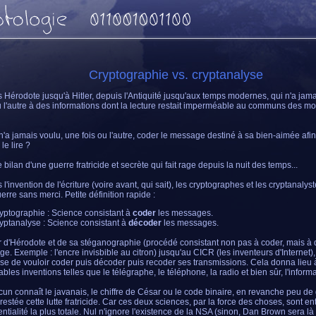
Cryptographie vs. cryptanalyse
 Hérodote jusqu'à Hitler, depuis l'Antiquité jusqu'aux temps modernes, qui n'a jama
u l'autre à des informations dont la lecture restait imperméable au communs des mo
 n'a jamais voulu, une fois ou l'autre, coder le message destiné à sa bien-aimée afin
le lire ?
e bilan d'une guerre fratricide et secrète qui fait rage depuis la nuit des temps...
l'invention de l'écriture (voire avant, qui sait), les cryptographes et les cryptanalyst
erre sans merci. Petite définition rapide :
yptographie : Science consistant à
coder
les messages.
yptanalyse : Science consistant à
décoder
les messages.
ir d'Hérodote et de sa stéganographie (procédé consistant non pas à coder, mais à 
e. Exemple : l'encre invisbible au citron) jusqu'au CICR (les inventeurs d'Internet),
se de vouloir coder puis décoder puis recoder ses transmissions. Cela donna lieu 
ables inventions telles que le télégraphe, le téléphone, la radio et bien sûr, l'inform
cun connaît le javanais, le chiffre de César ou le code binaire, en revanche peu d
 restée cette lutte fratricide. Car ces deux sciences, par la force des choses, sont e
entialité la plus totale. Nul n'ignore l'existence de la NSA (sinon, Dan Brown sera là