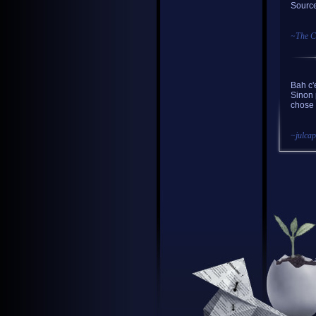
Source
~
The 
Bah c'
Sinon 
chose 
~
julca