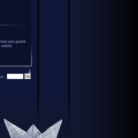
nnais pas grand-
article.
1
age :