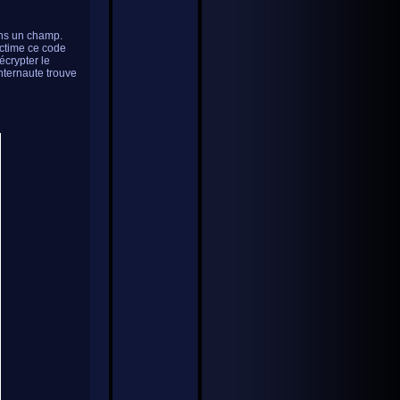
dans un champ.
ictime ce code
décrypter le
nternaute trouve