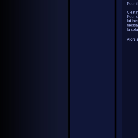
Pour il
C'est 
Pour s
fut inv
messag
la solu
Alors 