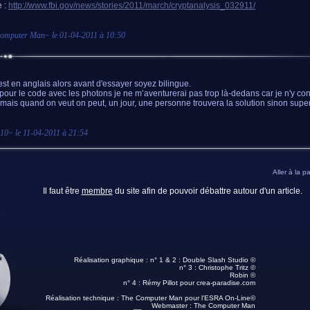
 :
http://www.fbi.gov/news/stories/2011/march/cryptanalysis_032911/
Computer Man
~ le
01-04-2011 à 10:50
est en anglais alors avant d'essayer soyez bilingue.
pour le code avec les photons je ne m’aventurerai pas trop là-dedans car je n'y co
mais quand on veut on peut, un jour, une personne trouvera la solution sinon super 
p10
~ le
11-04-2011 à 21:54
Aller à la p
Il faut être
membre
du site afin de pouvoir débattre autour d'un article.
Réalisation graphique : n° 1 & 2 :
Double Slash Studio ©
n° 3 :
Christophe Tritz ©
Robin ©
n° 4 :
Rémy Pillot
pour crea-paradise.com
Réalisation technique :
The Computer Man pour l'ESRA On-Line©
Webmaster :
The Computer Man