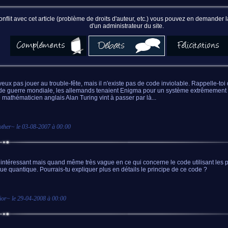
nflit avec cet article (problème de droits d'auteur, etc.) vous pouvez en demander
d'un administrateur du site.
veux pas jouer au trouble-fête, mais il n'existe pas de code inviolable. Rappelle-toi
e guerre mondiale, les allemands tenaient Enigma pour un système extrêmement 
e mathématicien anglais Alan Turing vint à passer par là...
other
~ le
03-08-2007 à 00:00
e intéressant mais quand même très vague en ce qui concerne le code utilisant les p
ue quantique. Pourrais-tu expliquer plus en détails le principe de ce code ?
ior
~ le
29-04-2008 à 00:00