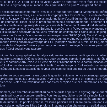
r) ou de la CIA. Il s'agit en fait de vastes viviers de surdoués ayant réuni les meille
tes de la cryptanalyse au monde. Mais que sait-on de plus ? Pas grand chose.
il est important de comprendre, c'est que le "codage" est partout. Mahomet lui-mêm
médiaire de ses scribes, a eu affaire à la cryptographie lorsqu'il reçut la visite de l'
 Hira. Retracer l'histoire de la plus ancienne lutte d'esprit du monde, c'est retracer l'
e de l'humanité. Hitler utilisa la première machine à chiffrer au monde - nommée "En
ec les meilleurs cryptanalystes français lors de la Seconde Guerre Mondiale (et la 
 dans ce domaine, à l'époque). Enigma fut percée par la Pologne juste avant que ce
r, il fallut donc découvrir un nouveau système de chiffrement. Et ainsi de suite jus
nformatique. Si vous n'avez jamais vu les anagrammes "PGP" (Pretty Good Privacy) s
ez mieux ! Il s'agit du dernier code en vogue sur les ordinateurs privés. Si on supp
monde travaillent au déycrpytage de PGP (comptez environ 300 mio. de PC), alors il
lions de fois l'âge de l'univers pour décrypter un seul message. Vous aviez peur qu'
es ? Ceci devrait vous rassurer.
nigma, la cryptographie/cryptanalyse est passée des mains des linguistes à celles
aticiens. Avant le XXIème siècle, ces deux sciences servaient surtout les intérêts p
ueux et commerciaux. Avec le XXIème siècle et l'avènement de la communication es
où tout le monde y va de sa petite intimité. Jamais les gens n'ont autant communiqu
nséquent, jamais la capacité de crypter ces communications n'a eu autant d'import
ns d'entre vous se posent sans doute la question suivante : en ce moment qui gagne 
 cryptographes ou les cryptanalystes ? Voici ce qui devrait offrir un semblant de répon
nier code. Notez que l'évolution des codes est si rapide que ces informations ne so
jour.
moment, des chercheurs mettent au point ce qu'ils appellent la cryptographie quant
ien, le principe est compréhensible. Pour les autres, tâchons de faire simple. La cr
que consiste à coder une information à l'intérieur de photons polarisés. Un photon, 
ule de lumière. Un photon polarisé, c'est une particule de lumière qui tourne dans l
Pour cela, on utilise des filtres à photons. Imaginez qu'un photon est un petit disque 