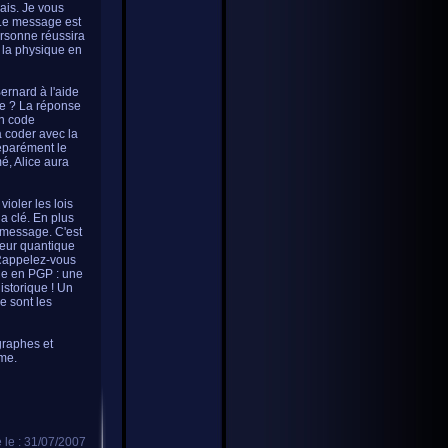
iais. Je vous
. Le message est
ersonne réussira
e la physique en
ernard à l'aide
ire ? La réponse
un code
a coder avec la
séparément le
é, Alice aura
ioler les lois
a clé. En plus
u message. C'est
ateur quantique
 Rappelez-vous
age en PGP : une
istorique ! Un
e sont les
graphes et
mme.
 le : 31/07/2007