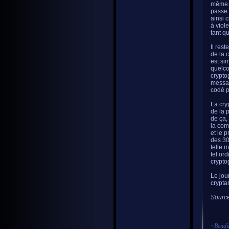
même. 
passe 
ainsi 
à viol
tant q
Il res
de la 
est si
quelco
crypto
messag
codé p
La cry
de la 
de ça,
la com
et le 
des 30
telle 
tel or
crypto
Le jou
crypta
Source
~
Bendi