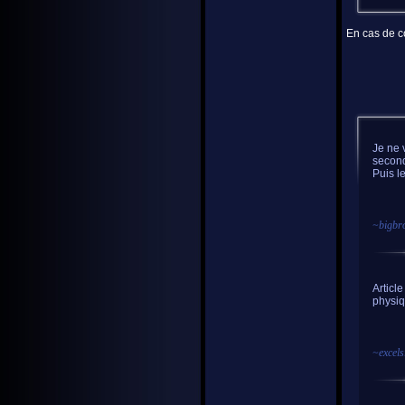
En cas de co
Je ne 
second
Puis l
~
bigbr
Articl
physiq
~
excels