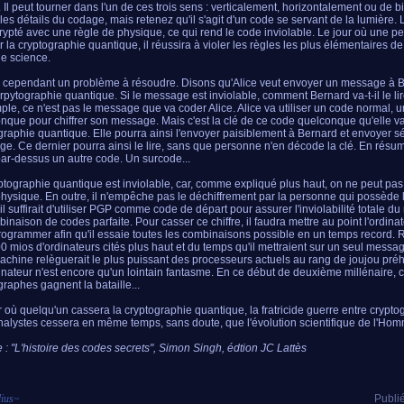
Il peut tourner dans l'un de ces trois sens : verticalement, horizontalement ou de b
les détails du codage, mais retenez qu'il s'agit d'un code se servant de la lumière
crypté avec une règle de physique, ce qui rend le code inviolable. Le jour où une p
er la cryptographie quantique, il réussira à violer les règles les plus élémentaires d
ue science.
te cependant un problème à résoudre. Disons qu'Alice veut envoyer un message à B
crpytographie quantique. Si le message est inviolable, comment Bernard va-t-il le l
mple, ce n'est pas le message que va coder Alice. Alice va utiliser un code normal, 
nque pour chiffrer son message. Mais c'est la clé de ce code quelconque qu'elle v
graphie quantique. Elle pourra ainsi l'envoyer paisiblement à Bernard et envoyer 
e. Ce dernier pourra ainsi le lire, sans que personne n'en décode la clé. En résum
ar-dessus un autre code. Un surcode...
ptographie quantique est inviolable, car, comme expliqué plus haut, on ne peut pas v
physique. En outre, il n'empêche pas le déchiffrement par la personne qui possède l
 il suffirait d'utiliser PGP comme code de départ pour assurer l'inviolabilité totale d
binaison de codes parfaite. Pour casser ce chiffre, il faudra mettre au point l'ordin
programmer afin qu'il essaie toutes les combinaisons possible en un temps record.
0 mios d'ordinateurs cités plus haut et du temps qu'il mettraient sur un seul mess
machine relèguerait le plus puissant des processeurs actuels au rang de joujou préh
dinateur n'est encore qu'un lointain fantasme. En ce début de deuxième millénaire, c
graphes gagnent la bataille...
r où quelqu'un cassera la cryptographie quantique, la fratricide guerre entre crypto
nalystes cessera en même temps, sans doute, que l'évolution scientifique de l'Ho
 : "L'histoire des codes secrets", Simon Singh, édtion JC Lattès
lius
~
Publié