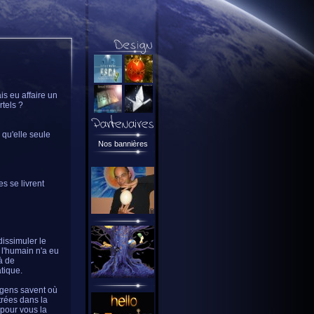
is eu affaire un
rtels ?
 qu'elle seule
Nos bannières
es se livrent
dissimuler le
 l'humain n'a eu
à de
atique.
e gens savent où
ntrées dans la
 pour vous la