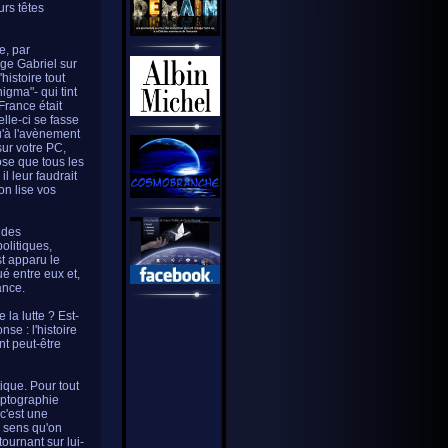
urs têtes
e, par
ange Gabriel sur
histoire tout
igma"- qui tint
France était
lle-ci se fasse
qu'à l'avènement
ur votre PC,
ose que tous les
 leur faudrait
on lise vos
 des
olitiques,
t apparu le
é entre eux et,
ance.
la lutte ? Est-
se : l'histoire
nt peut-être
ique. Pour tout
yptographie
c'est une
e sens qu'on
tournant sur lui-