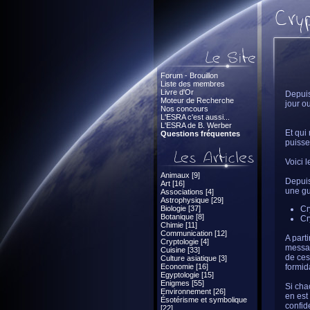
Forum - Brouillon
Liste des membres
Livre d'Or
Depuis
Moteur de Recherche
jour o
Nos concours
L'ESRA c'est aussi...
L'ESRA de B. Werber
Et qui
Questions fréquentes
puisse 
Voici l
Animaux [9]
Depuis 
Art [16]
une gu
Associations [4]
Astrophysique [29]
Biologie [37]
Cr
Botanique [8]
Cr
Chimie [11]
Communication [12]
A part
Cryptologie [4]
messag
Cuisine [33]
de ces
Culture asiatique [3]
Economie [16]
formid
Egyptologie [15]
Enigmes [55]
Si cha
Environnement [26]
en est
Ésotérisme et symbolique
confid
[22]