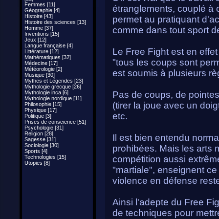
Femmes [11]
étranglements, couplé à 
Géographie [4]
Histoire [43]
permet au pratiquant d'ac
Histoire des sciences [13]
Homme [37]
comme dans tout sport de
Inventions [15]
Jeux [12]
Langue française [4]
Le Free Fight est en eff
Littérature [12]
Mathématiques [32]
"tous les coups sont perm
Médecine [17]
Météorologie [2]
est soumis à plusieurs rè
Musique [30]
Mythes et Légendes [23]
Mythologie grecque [26]
Mythologie inca [6]
Pas de coups, de pointes
Mythologie nordique [11]
(tirer la joue avec un doig
Philosophie [15]
Physique [17]
etc.
Politique [3]
Prises de conscience [51]
Psychologie [31]
Religion [28]
Il est bien entendu norma
Sagesse [31]
Sociologie [30]
prohibées. Mais les arts 
Sports [4]
Technologies [15]
compétition aussi extrême
Utopies [8]
"martiale", enseignent ce 
violence en défense reste
Ainsi l'adepte du Free Fig
de techniques pour mettre