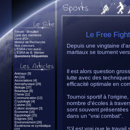
Forum - Brouillon
Le Free Fight
Liste des membres
Livre d'Or
Moteur de Recherche
Depuis une vingtaine d'a
Nos concours
L'ESRA c'est aussi...
martiaux se tournent vers 
L'ESRA de B. Werber
Questions fréquentes
Il est alors question gr
Animaux [9]
lutte avec des technique
Art [16]
Associations [4]
efficacité optimale en co
Astrophysique [29]
Biologie [37]
Botanique [8]
Chimie [11]
Tournoi sportif à l'origine
Communication [12]
Cryptologie [4]
nombre d'écoles à traver
Cuisine [33]
Culture asiatique [3]
sont souvent présentées 
Economie [16]
dans un "vrai combat".
Egyptologie [15]
Enigmes [55]
Environnement [26]
Ésotérisme et symbolique
S'il est vrai que le travail
[22]