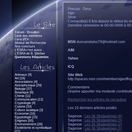
Pseudo : Deus
Age :
Sexe :
Connecté(e) 0 fois depuis le début du m
Dernière connexion le 00-00-0000 à 00
Forum - Brouillon
Liste des membres
Livre d'Or
MSN
duncanidaho79@hotmail.com
Moteur de Recherche
Nos concours
L'ESRA c'est aussi...
AIM
L'ESRA de B. Werber
Questions fréquentes
Yahoo
ICQ
Animaux [9]
Site Web
Art [16]
http://spaces.msn.com/members/geoffray
Associations [4]
Astrophysique [29]
Commentaire
Biologie [37]
j'éspére apporter ma modeste contributio
Botanique [8]
Chimie [11]
Communication [12]
Rechercher les articles de cet auteur
Cryptologie [4]
Cuisine [33]
Les 10 derniers articles postés
Culture asiatique [3]
Economie [16]
Sagesse :
Les 36 Stratagèmes (4)
Egyptologie [15]
Sagesse :
Les 36 Stratagèmes (3)
Enigmes [55]
Environnement [26]
Sagesse :
Les 36 Stratagèmes (2)
Ésotérisme et symbolique
Sagesse :
Les 36 Stratagèmes (1)
[22]