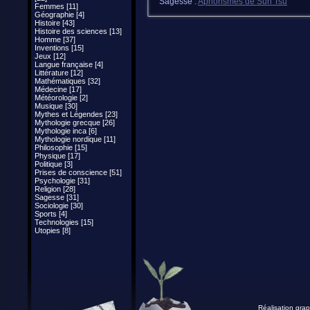
Sagesse :
Aphorismes de Sun Tsu
Femmes [11]
Géographie [4]
Histoire [43]
Histoire des sciences [13]
Homme [37]
Inventions [15]
Jeux [12]
Langue française [4]
Littérature [12]
Mathématiques [32]
Médecine [17]
Météorologie [2]
Musique [30]
Mythes et Légendes [23]
Mythologie grecque [26]
Mythologie inca [6]
Mythologie nordique [11]
Philosophie [15]
Physique [17]
Politique [3]
Prises de conscience [51]
Psychologie [31]
Religion [28]
Sagesse [31]
Sociologie [30]
Sports [4]
Technologies [15]
Utopies [8]
Réalisation grap