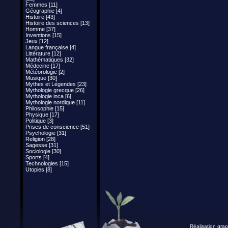
Femmes [11]
Géographie [4]
Histoire [43]
Histoire des sciences [13]
Homme [37]
Inventions [15]
Jeux [12]
Langue française [4]
Littérature [12]
Mathématiques [32]
Médecine [17]
Météorologie [2]
Musique [30]
Mythes et Légendes [23]
Mythologie grecque [26]
Mythologie inca [6]
Mythologie nordique [11]
Philosophie [15]
Physique [17]
Politique [3]
Prises de conscience [51]
Psychologie [31]
Religion [28]
Sagesse [31]
Sociologie [30]
Sports [4]
Technologies [15]
Utopies [8]
Réalisation grap