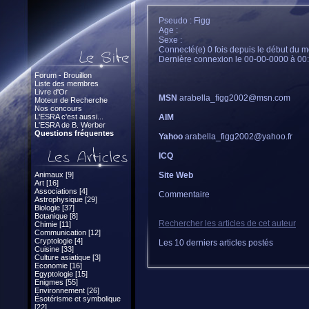
Pseudo : Figg
Age :
Sexe :
Connecté(e) 0 fois depuis le début du m
Dernière connexion le 00-00-0000 à 00
Forum - Brouillon
Liste des membres
Livre d'Or
MSN
arabella_figg2002@msn.com
Moteur de Recherche
Nos concours
L'ESRA c'est aussi...
AIM
L'ESRA de B. Werber
Questions fréquentes
Yahoo
arabella_figg2002@yahoo.fr
ICQ
Animaux [9]
Site Web
Art [16]
Associations [4]
Commentaire
Astrophysique [29]
Biologie [37]
Botanique [8]
Rechercher les articles de cet auteur
Chimie [11]
Communication [12]
Cryptologie [4]
Les 10 derniers articles postés
Cuisine [33]
Culture asiatique [3]
Economie [16]
Egyptologie [15]
Enigmes [55]
Environnement [26]
Ésotérisme et symbolique
[22]