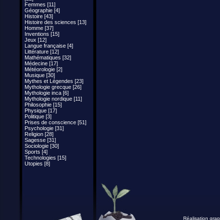
Femmes [11]
Géographie [4]
Histoire [43]
Histoire des sciences [13]
Homme [37]
Inventions [15]
Jeux [12]
Langue française [4]
Littérature [12]
Mathématiques [32]
Médecine [17]
Météorologie [2]
Musique [30]
Mythes et Légendes [23]
Mythologie grecque [26]
Mythologie inca [6]
Mythologie nordique [11]
Philosophie [15]
Physique [17]
Politique [3]
Prises de conscience [51]
Psychologie [31]
Religion [28]
Sagesse [31]
Sociologie [30]
Sports [4]
Technologies [15]
Utopies [8]
Réalisation grap