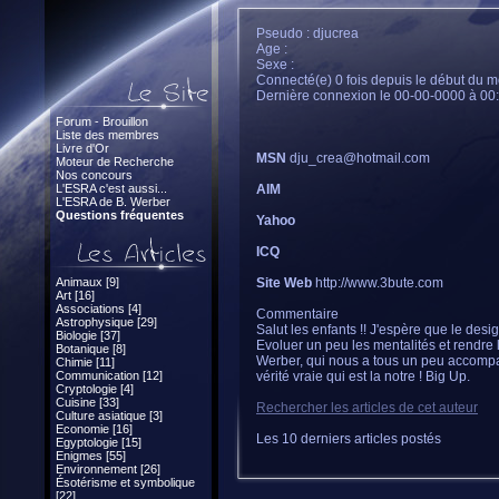
Pseudo : djucrea
Age :
Sexe :
Connecté(e) 0 fois depuis le début du m
Dernière connexion le 00-00-0000 à 00
Forum - Brouillon
Liste des membres
Livre d'Or
MSN
dju_crea@hotmail.com
Moteur de Recherche
Nos concours
L'ESRA c'est aussi...
AIM
L'ESRA de B. Werber
Questions fréquentes
Yahoo
ICQ
Animaux [9]
Site Web
http://www.3bute.com
Art [16]
Associations [4]
Commentaire
Astrophysique [29]
Salut les enfants !! J'espère que le desi
Biologie [37]
Evoluer un peu les mentalités et rendre
Botanique [8]
Werber, qui nous a tous un peu accompag
Chimie [11]
Communication [12]
vérité vraie qui est la notre ! Big Up.
Cryptologie [4]
Cuisine [33]
Rechercher les articles de cet auteur
Culture asiatique [3]
Economie [16]
Les 10 derniers articles postés
Egyptologie [15]
Enigmes [55]
Environnement [26]
Ésotérisme et symbolique
[22]