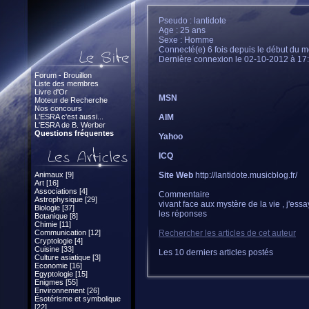
Pseudo : lantidote
Age : 25 ans
Sexe : Homme
Connecté(e) 6 fois depuis le début du m
Dernière connexion le 02-10-2012 à 17
Forum - Brouillon
Liste des membres
Livre d'Or
MSN
Moteur de Recherche
Nos concours
L'ESRA c'est aussi...
AIM
L'ESRA de B. Werber
Questions fréquentes
Yahoo
ICQ
Animaux [9]
Site Web
http://lantidote.musicblog.fr/
Art [16]
Associations [4]
Commentaire
Astrophysique [29]
vivant face aux mystère de la vie , j'ess
Biologie [37]
les réponses
Botanique [8]
Chimie [11]
Communication [12]
Rechercher les articles de cet auteur
Cryptologie [4]
Cuisine [33]
Les 10 derniers articles postés
Culture asiatique [3]
Economie [16]
Egyptologie [15]
Enigmes [55]
Environnement [26]
Ésotérisme et symbolique
[22]