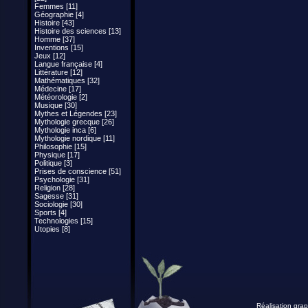
Femmes [11]
Géographie [4]
Histoire [43]
Histoire des sciences [13]
Homme [37]
Inventions [15]
Jeux [12]
Langue française [4]
Littérature [12]
Mathématiques [32]
Médecine [17]
Météorologie [2]
Musique [30]
Mythes et Légendes [23]
Mythologie grecque [26]
Mythologie inca [6]
Mythologie nordique [11]
Philosophie [15]
Physique [17]
Politique [3]
Prises de conscience [51]
Psychologie [31]
Religion [28]
Sagesse [31]
Sociologie [30]
Sports [4]
Technologies [15]
Utopies [8]
Réalisation grap