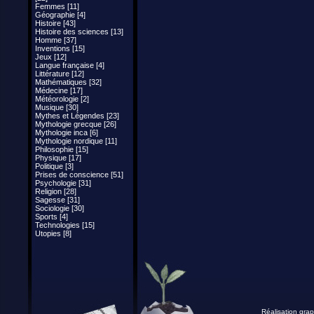
Femmes [11]
Géographie [4]
Histoire [43]
Histoire des sciences [13]
Homme [37]
Inventions [15]
Jeux [12]
Langue française [4]
Littérature [12]
Mathématiques [32]
Médecine [17]
Météorologie [2]
Musique [30]
Mythes et Légendes [23]
Mythologie grecque [26]
Mythologie inca [6]
Mythologie nordique [11]
Philosophie [15]
Physique [17]
Politique [3]
Prises de conscience [51]
Psychologie [31]
Religion [28]
Sagesse [31]
Sociologie [30]
Sports [4]
Technologies [15]
Utopies [8]
Réalisation grap