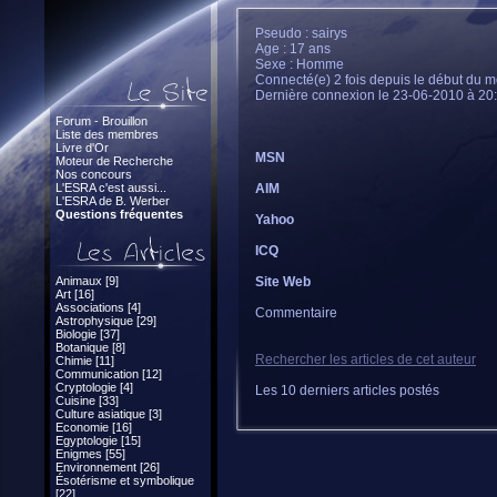
Pseudo : sairys
Age : 17 ans
Sexe : Homme
Connecté(e) 2 fois depuis le début du m
Dernière connexion le 23-06-2010 à 20
Forum - Brouillon
Liste des membres
Livre d'Or
MSN
Moteur de Recherche
Nos concours
L'ESRA c'est aussi...
AIM
L'ESRA de B. Werber
Questions fréquentes
Yahoo
ICQ
Animaux [9]
Site Web
Art [16]
Associations [4]
Commentaire
Astrophysique [29]
Biologie [37]
Botanique [8]
Rechercher les articles de cet auteur
Chimie [11]
Communication [12]
Cryptologie [4]
Les 10 derniers articles postés
Cuisine [33]
Culture asiatique [3]
Economie [16]
Egyptologie [15]
Enigmes [55]
Environnement [26]
Ésotérisme et symbolique
[22]